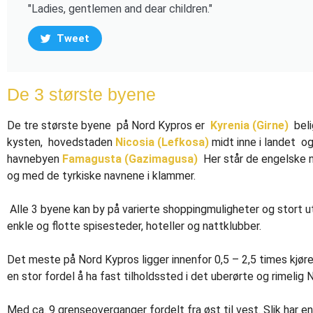
"Ladies, gentlemen and dear children."
Tweet
De 3 største byene
De tre største byene på Nord Kypros er
Kyrenia (Girne)
bel
kysten, hovedstaden
Nicosia (Lefkosa)
midt inne i landet o
havnebyen
Famagusta (Gazimagusa)
Her står de engelske 
og med de tyrkiske navnene i klammer.
Alle 3 byene kan by på varierte shoppingmuligheter og stort u
enkle og flotte spisesteder, hoteller og nattklubber.
Det meste på Nord Kypros ligger innenfor 0,5 – 2,5 times kjøre
en stor fordel å ha fast tilholdssted i det uberørte og rimelig
Med ca. 9 grenseoverganger fordelt fra øst til vest. Slik har en