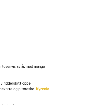
er tusenvis av år, med mange
 3 ridderslott oppe i
t bevarte og pitoreske
Kyrenia