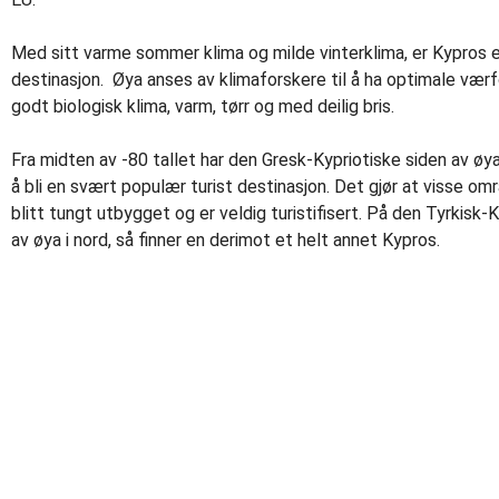
Med sitt varme sommer klima og milde vinterklima, er Kypros e
destinasjon. Øya anses av klimaforskere til å ha optimale værf
godt biologisk klima, varm, tørr og med deilig bris.
Fra midten av -80 tallet har den Gresk-Kypriotiske siden av øya 
å bli en svært populær turist destinasjon. Det gjør at visse områ
blitt tungt utbygget og er veldig turistifisert. På den Tyrkisk-
av øya i nord, så finner en derimot et helt annet Kypros.