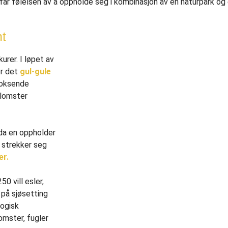
får følelsen av å oppholde seg i kombinasjon av en naturpark o
nt
urer. I løpet av
er det
gul-gule
voksende
blomster
, da en oppholder
 strekker seg
er.
0 vill esler,
 på sjøsetting
logisk
mster, fugler