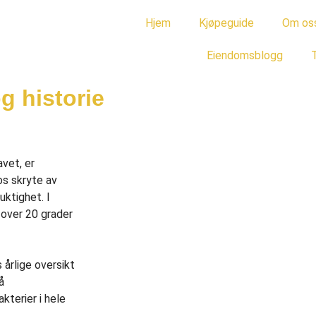
Hjem
Kjøpeguide
Om os
Eiendomsblogg
T
g historie
vet, er
os skryte av
uktighet. I
 over 20 grader
 årlige oversikt
å
kterier i hele