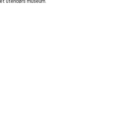
g et utendørs museum.