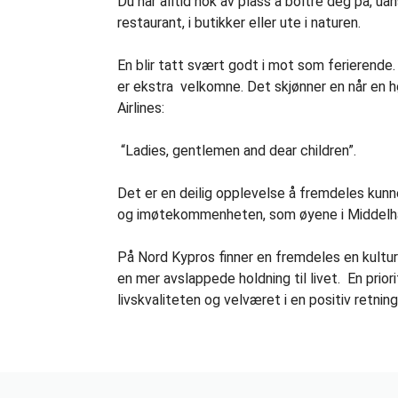
Du har alltid nok av plass å boltre deg på, ua
restaurant, i butikker eller ute i naturen.
En blir tatt svært godt i mot som ferierende.
er ekstra velkomne. Det skjønner en når en h
Airlines:
“Ladies, gentlemen and dear children”.
Det er en deilig opplevelse å fremdeles kunn
og imøtekommenheten, som øyene i Middelhave
På Nord Kypros finner en fremdeles en kultur
en mer avslappede holdning til livet. En prior
livskvaliteten og velværet i en positiv retning