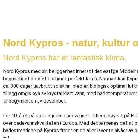
Nord Kypros - natur, kultur o
Nord Kypros har et fantastisk klima.
Nord Kypros med sin beliggenhet innerst i det østlige Middelha
begunstiget med et bortimot perfekt klima. Normalt kan Kypr
ca. 300 dager uavbrutt solskinn, med en biologisk optimal luftf
tillegg omgis øya av krystallklart vann, med badetemperaturer
til begynnelsen av desember.
For 10. året på rad rangeres badevannet i tillegg høyest på EUs
over badevannskvaliteten i Europa. Med dette menes det at p
badestrendene på Kypros finner en de aller laveste nivåer av ba
EU.