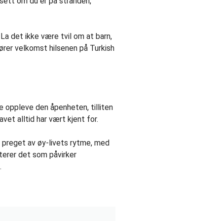
nsett om du er på stranden,
 La det ikke være tvil om at barn,
ører velkomst hilsenen på Turkish
e oppleve den åpenheten, tilliten
t alltid har vært kjent for.
 preget av øy-livets rytme, med
iterer det som påvirker
.