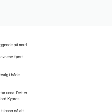
iggende på nord
g
navnene først
tvalg i både
tur unna. Det er
 Nord Kypros.
 tilgang på alt