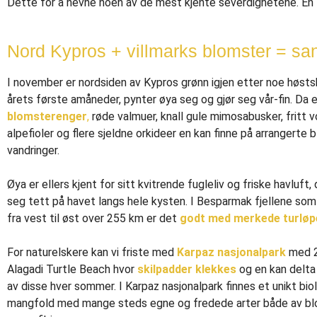
Dette for å nevne noen av de mest kjente severdighetene. En 
Nord Kypros + villmarks blomster = sa
I november er nordsiden av Kypros grønn igjen etter noe høstsk
årets første amåneder, pynter øya seg og gjør seg vår-fin. Da 
blomsterenger
,
røde valmuer, knall gule mimosabusker, fritt 
alpefioler og flere sjeldne orkideer en kan finne på arrangerte 
vandringer.
Øya er ellers kjent for sitt kvitrende fugleliv og friske havluft
seg tett på havet langs hele kysten. I Besparmak fjellene som
fra vest til øst over 255 km er det
godt med merkede turløp
For naturelskere kan vi friste med
Karpaz nasjonalpark
med 25
Alagadi Turtle Beach hvor
skilpadder klekkes
og en kan delta
av disse hver sommer. I Karpaz nasjonalpark finnes et unikt bio
mangfold med mange steds egne og fredede arter både av blo