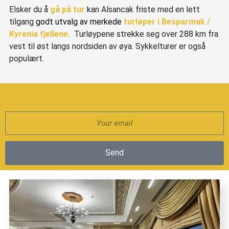
Elsker du å
gå på tur
kan Alsancak friste med en lett
tilgang
godt utvalg av merkede
turløper i Besparmak /
Kyrenia fjellene.
Turløypene strekke seg over 288 km fra
vest til øst langs nordsiden av øya. Sykkelturer er også
populært.
Meld deg på nyhetsbrev
Send