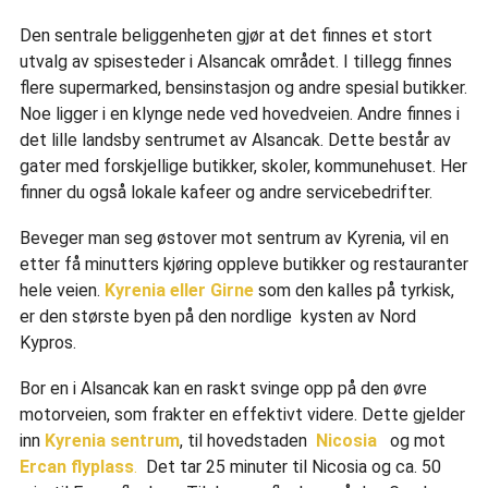
Den sentrale beliggenheten gjør at det finnes et stort
utvalg av spisesteder i Alsancak området. I tillegg finnes
flere supermarked, bensinstasjon og andre spesial butikker.
Noe ligger i en klynge nede ved hovedveien. Andre finnes i
det lille landsby sentrumet av Alsancak. Dette består av
gater med forskjellige butikker, skoler, kommunehuset. Her
finner du også lokale kafeer og andre servicebedrifter.
Beveger man seg østover mot sentrum av Kyrenia, vil en
etter få minutters kjøring oppleve butikker og restauranter
hele veien.
Kyrenia eller Girne
som den kalles på tyrkisk,
er den største byen på den nordlige kysten av Nord
Kypros.
Bor en i Alsancak kan en raskt svinge opp på den øvre
motorveien, som frakter en effektivt videre. Dette gjelder
inn
Kyrenia sentrum
, til hovedstaden
Nicosia
og mot
Ercan flyplass
.
Det tar 25 minuter til Nicosia og ca. 50