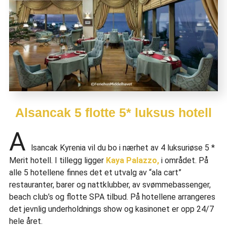
Alsancak 5 flotte 5* luksus hotell
A
lsancak Kyrenia vil du bo i nærhet av 4 luksuriøse 5 *
Merit hotell. I tillegg ligger
Kaya Palazzo,
i området. På
alle 5 hotellene finnes det et utvalg av “ala cart”
restauranter, barer og nattklubber, av svømmebassenger,
beach club’s og flotte SPA tilbud. På hotellene arrangeres
det jevnlig underholdnings show og kasinonet er opp 24/7
hele året.