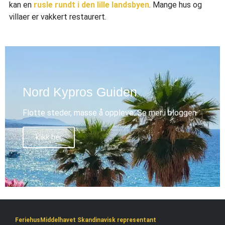
kan en
rusle rundt i den lille landsbyen
. Mange hus og
villaer er vakkert restaurert.
Nord Kypros Guiden
Flotte steder, masse å oppleve. Se mer i bloggen
klikk her
FeriehusMiddelhavet Skandinavisk representant