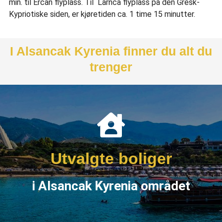
min. til Ercan flyplass. Til Larnca flyplass på den Gresk-
Kypriotiske siden, er kjøretiden ca. 1 time 15 minutter.
I Alsancak Kyrenia finner du alt du
trenger
Klikk her
bungalow eller villa
Utvalgte boliger
Leilighet, rekkehus, tomannsbolig,
i Alsancak Kyrenia området
Startpriser fra GBP £ 80 000