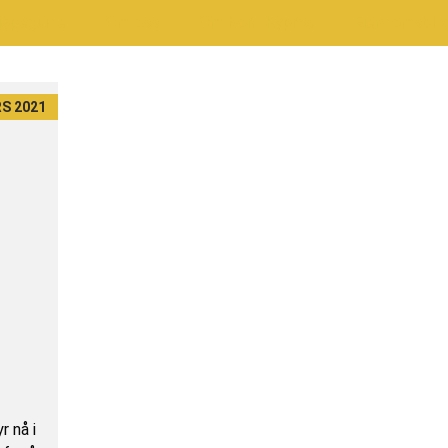
jøpeguide
Om oss
Om Nord Kypros
Eiendomsblo
RS 2021
r nå i