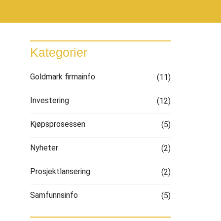
gg
Turistblogg
Kategorier
Goldmark firmainfo
(11)
Investering
(12)
Kjøpsprosessen
(5)
Nyheter
(2)
Prosjektlansering
(2)
Samfunnsinfo
(5)