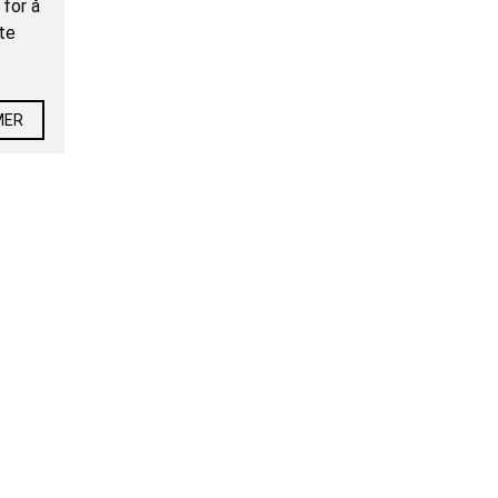
 for å
te
MER