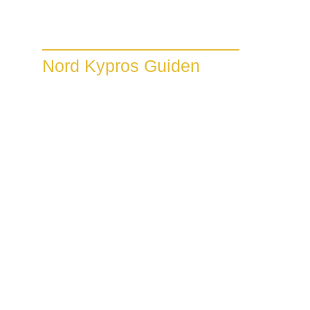
Nord Kypros Guiden
Nord Kypros
Guiden
Flotte steder, masse å
oppleve. Se mer i bloggen
klikk her